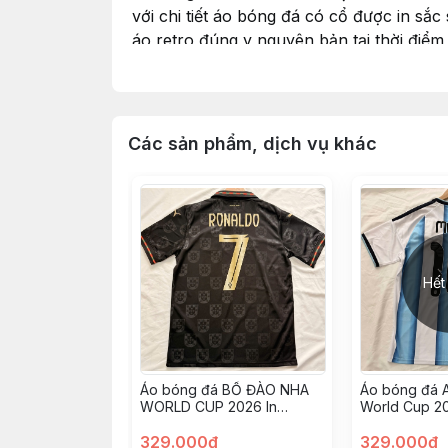
với chi tiết áo bóng đá có cổ được in sắ
áo retro đúng y nguyên bản tại thời điểm
thấm hút mồ hôi cực tốt
mẫu áo bóng đá vintage hoài niệm được 
C,AM K,ẾT
Các sản phẩm, dịch vụ khác
Ảnh chụp và video hoàn toàn từ shop
Đổi sản phẩm miễn phí nếu có lỗi từ sho
Hỗ trợ đổi trả nhanh chóng
HƯỚNG DẪN CHỌN SIZE
Hết
Áo bóng đá BỒ ĐÀO NHA
Áo bóng đá A
WORLD CUP 2026 In
World Cup 20
Ronaldo-7 vải Cotton
10 vải Cotton
Polyester nguyên tem
329.000đ
nguyên tem
329.000đ