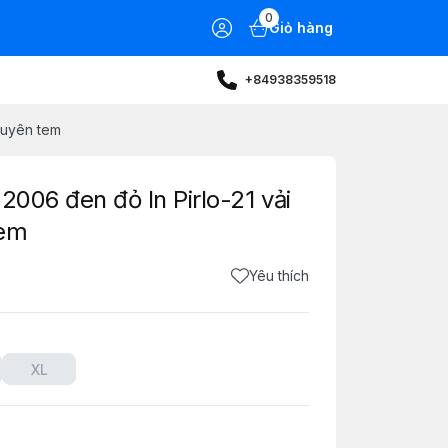
0
Giỏ hàng
+84938359518
guyên tem
2006 đen đỏ In Pirlo-21 vải
tem
Yêu thích
XL