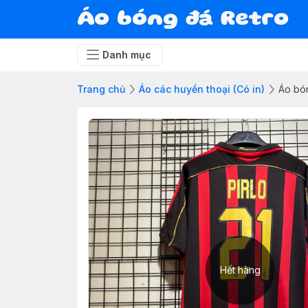
Áo bóng đá Retro
Danh mục
Trang chủ
Áo các huyền thoại (Có in)
Áo bón
Hết hàng