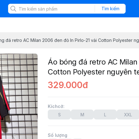
Tìm kiếm
g đá retro AC Milan 2006 đen đỏ In Pirlo-21 vải Cotton Polyester n
Áo bóng đá retro AC Milan 
Cotton Polyester nguyên 
329.000đ
Kíchcỡ
:
S
M
L
XXL
Số lượng