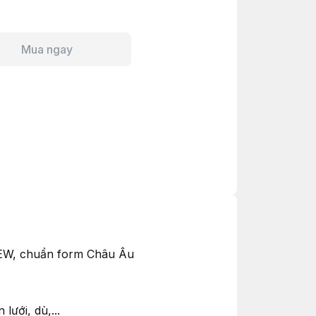
Mua ngay
NEW, chuẩn form Châu Âu
ưới, dù,...