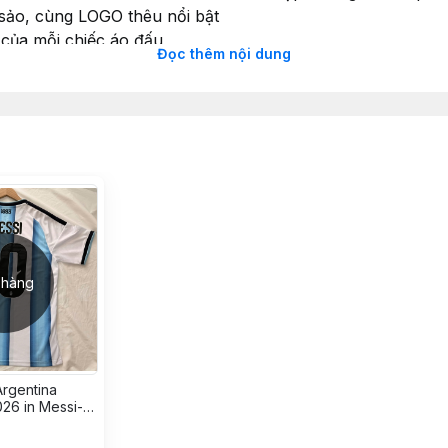
c sảo, cùng LOGO thêu nổi bật
 của mỗi chiếc áo đấu
Đọc thêm nội dung
sống dậy với phong cách blockcore
p
 hàng
rgentina
26 in Messi-
 Polyester