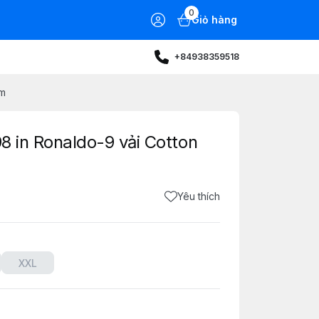
0
Giỏ hàng
+84938359518
em
98 in Ronaldo-9 vải Cotton
Yêu thích
XXL