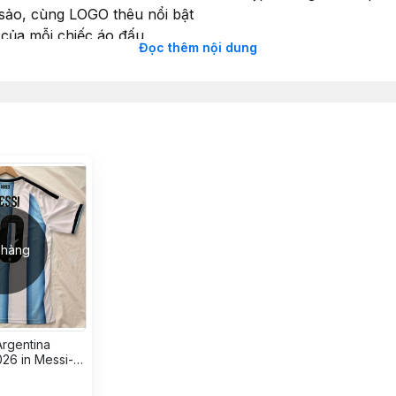
c sảo, cùng LOGO thêu nổi bật
 của mỗi chiếc áo đấu
Đọc thêm nội dung
sống dậy với phong cách blockcore
p
 hàng
rgentina
26 in Messi-
 Polyester