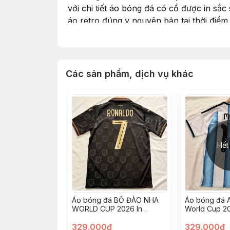
với chi tiết áo bóng đá có cổ được in sắ
áo retro đúng y nguyên bản tại thời điểm
thấm hút mồ hôi cực tốt
mẫu áo bóng đá vintage hoài niệm được 
C,AM K,ẾT
Các sản phẩm, dịch vụ khác
Ảnh chụp và video hoàn toàn từ shop
Đổi sản phẩm miễn phí nếu có lỗi từ sho
Hỗ trợ đổi trả nhanh chóng
HƯỚNG DẪN CHỌN SIZE
Hết
Áo bóng đá BỒ ĐÀO NHA
Áo bóng đá A
WORLD CUP 2026 In
World Cup 20
Ronaldo-7 vải Cotton
10 vải Cotton
Polyester nguyên tem
329.000đ
nguyên tem
329.000đ