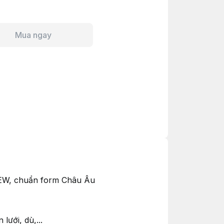
Mua ngay
NEW, chuẩn form Châu Âu
ưới, dù,...