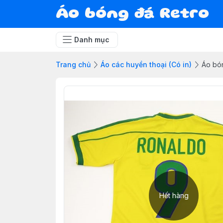
Áo bóng đá Retro
Danh mục
Trang chủ
Áo các huyền thoại (Có in)
Áo bón
Hết hàng