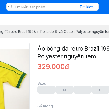
Tìm kiếm
g đá retro Brazil 1998 in Ronaldo-9 vải Cotton Polyester nguyên t
Áo bóng đá retro Brazil 19
Polyester nguyên tem
329.000đ
Size
:
S
M
L
XL
Số lượng