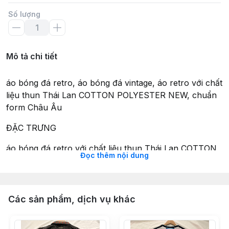
Số lượng
Mô tả chi tiết
áo bóng đá retro, áo bóng đá vintage, áo retro với chất
liệu thun Thái Lan COTTON POLYESTER NEW, chuẩn
form Châu Âu
ĐẶC TRƯNG
áo bóng đá retro với chất liệu thun Thái Lan COTTON
Đọc thêm nội dung
POLYESTER NEW kết hợp những chi tiết phần lưới,
dù,...
với chi tiết áo bóng đá có cổ được in sắc sảo, cùng
LOGO thêu nổi bật
Các sản phẩm, dịch vụ khác
áo retro đúng y nguyên bản tại thời điểm của mỗi chiếc
áo đấu