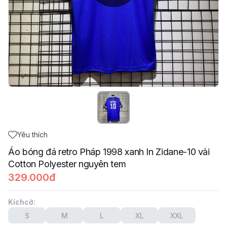
Yêu thích
Áo bóng đá retro Pháp 1998 xanh In Zidane-10 vải
Cotton Polyester nguyên tem
329.000đ
Kíchcỡ
:
S
M
L
XL
XXL