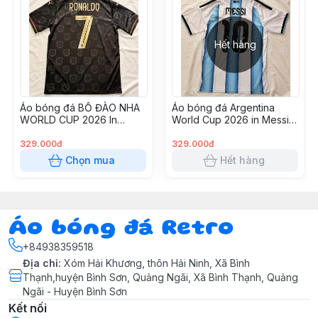
thấm hút mồ hôi cực tốt
mẫu áo bóng đá vintage hoài niệm được sống dậy với
phong cách blockcore
Hết hàng
C,AM K,ẾT
Ảnh chụp và video hoàn toàn từ shop
Áo bóng đá BỒ ĐÀO NHA
Áo bóng đá Argentina
Đổi sản phẩm miễn phí nếu có lỗi từ shop
WORLD CUP 2026 In
World Cup 2026 in Messi-
Hỗ trợ đổi trả nhanh chóng
Ronaldo-7 vải Cotton
10 vải Cotton Polyester
Polyester nguyên tem
nguyên tem
329.000đ
329.000đ
HƯỚNG DẪN CHỌN SIZE
Chọn mua
Hết hàng
Áo bóng đá Retro
+84938359518
Địa chỉ
:
Xóm Hải Khương, thôn Hải Ninh, Xã Bình
Thạnh,huyện Bình Sơn, Quảng Ngãi, Xã Bình Thạnh, Quảng
Ngãi - Huyện Bình Sơn
Kết nối