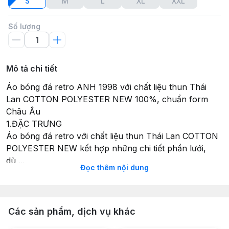
S
M
L
XL
XXL
Số lượng
Mô tả chi tiết
Áo bóng đá retro ANH 1998 với chất liệu thun Thái
Lan COTTON POLYESTER NEW 100%, chuẩn form
Châu Âu
1.ĐẶC TRƯNG
Áo bóng đá retro với chất liệu thun Thái Lan COTTON
POLYESTER NEW kết hợp những chi tiết phần lưới,
dù,...
Đọc thêm nội dung
Với chi tiết áo bóng đá có cổ được in sắc sảo, cùng
LOGO thêu nổi bật
Áo retro đúng y nguyên bản tại thời điểm của mỗi chiếc
áo đấu
Các sản phẩm, dịch vụ khác
Thấm hút mồ hôi cực tốt