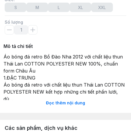
S
M
L
XL
XXL
Số lượng
Mô tả chi tiết
Áo bóng đá retro Bồ Đào Nha 2012 với chất liệu thun
Thái Lan COTTON POLYESTER NEW 100%, chuẩn
form Châu Âu
1.ĐẶC TRƯNG
Áo bóng đá retro với chất liệu thun Thái Lan COTTON
POLYESTER NEW kết hợp những chi tiết phần lưới,
dù,...
Đọc thêm nội dung
Với chi tiết áo bóng đá có cổ được in sắc sảo, cùng
LOGO thêu nổi bật
Áo retro đúng y nguyên bản tại thời điểm của mỗi chiếc
áo đấu
Các sản phẩm, dịch vụ khác