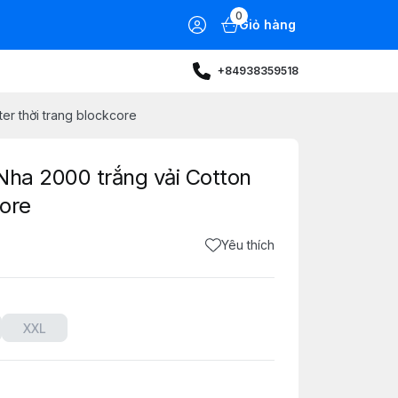
0
Giỏ hàng
+84938359518
er thời trang blockcore
Nha 2000 trắng vải Cotton
core
Yêu thích
XXL