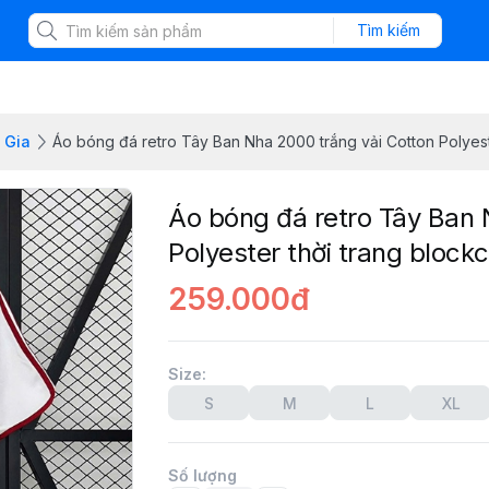
Tìm kiếm
 Gia
Áo bóng đá retro Tây Ban Nha 2000 trắng vải Cotton Polyest
Áo bóng đá retro Tây Ban 
Polyester thời trang block
259.000đ
Size
:
S
M
L
XL
Số lượng