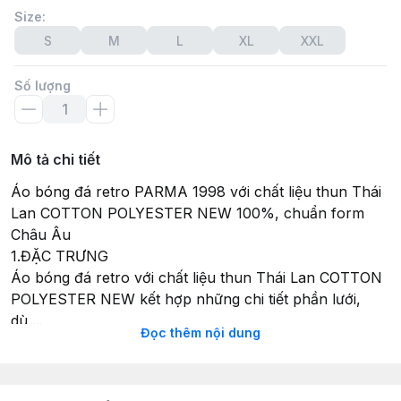
Size
:
S
M
L
XL
XXL
Số lượng
Mô tả chi tiết
Áo bóng đá retro PARMA 1998 với chất liệu thun Thái
Lan COTTON POLYESTER NEW 100%, chuẩn form
Châu Âu
1.ĐẶC TRƯNG
Áo bóng đá retro với chất liệu thun Thái Lan COTTON
POLYESTER NEW kết hợp những chi tiết phần lưới,
dù,...
Đọc thêm nội dung
Với chi tiết áo bóng đá có cổ được in sắc sảo, cùng
LOGO thêu nổi bật
Áo retro đúng y nguyên bản tại thời điểm của mỗi chiếc