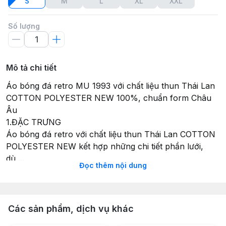
S
M
L
XL
XXL
Số lượng
Mô tả chi tiết
Áo bóng đá retro MU 1993 với chất liệu thun Thái Lan
COTTON POLYESTER NEW 100%, chuẩn form Châu
Âu
1.ĐẶC TRƯNG
Áo bóng đá retro với chất liệu thun Thái Lan COTTON
POLYESTER NEW kết hợp những chi tiết phần lưới,
dù,...
Đọc thêm nội dung
Với chi tiết áo bóng đá có cổ được in sắc sảo, cùng
LOGO thêu nổi bật
Áo retro đúng y nguyên bản tại thời điểm của mỗi chiếc
áo đấu
Các sản phẩm, dịch vụ khác
Thấm hút mồ hôi cực tốt