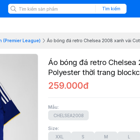
Tìm kiếm
h (Premier League)
Áo bóng đá retro Chelsea 2008 xanh vải Cott
Áo bóng đá retro Chelsea 
Polyester thời trang block
259.000đ
Mẫu
:
CHELSEA2008
Size
:
XXL
S
M
L