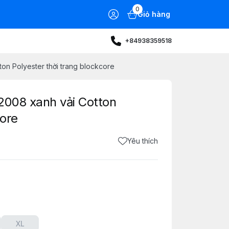
0
Giỏ hàng
+84938359518
on Polyester thời trang blockcore
2008 xanh vải Cotton
core
Yêu thích
XL