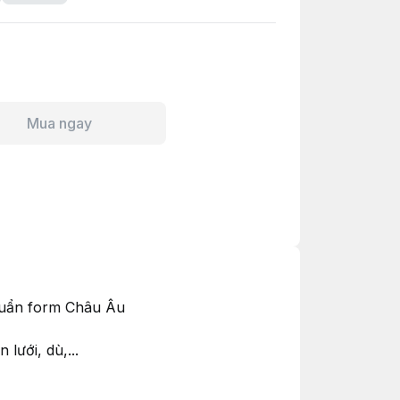
Mua ngay
uẩn form Châu Âu
ưới, dù,...