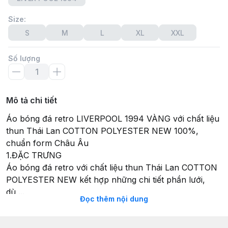
Size
:
S
M
L
XL
XXL
Số lượng
Mô tả chi tiết
Áo bóng đá retro LIVERPOOL 1994 VÀNG với chất liệu
thun Thái Lan COTTON POLYESTER NEW 100%,
chuẩn form Châu Âu
1.ĐẶC TRƯNG
Áo bóng đá retro với chất liệu thun Thái Lan COTTON
POLYESTER NEW kết hợp những chi tiết phần lưới,
dù,...
Đọc thêm nội dung
Với chi tiết áo bóng đá có cổ được in sắc sảo, cùng
LOGO thêu nổi bật